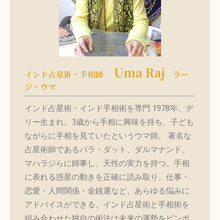
Uma Raj
インド占星術・手相師
ラー
ジ・ウマ​
インド占星術・インド手相術を専門 1978年、デ
リー生まれ。3歳から手相に興味を持ち、子ども
ながらに手相を見ていたというウマ師。 著名な
占星術師であるバラ・ダット、ダルマナンド、
マハラジらに師事し、天性の実力を持つ。手相
に表れる惑星の動きを正確に読み取り、仕事・
恋愛・人間関係・金銭運など、あらゆる悩みに
アドバイスができる。インド占星術と手相術を
組み合わせた独自の術法は未来の運勢をピンポ