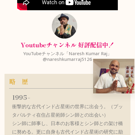
Youtubeチャンネル 好評配信中！
YouTubeチャンネル「Naresh Kumar Raj」
@nareshkumarraj5126
略 歴
1995-
衝撃的な古代インド占星術の世界に出会う。（プッ
タパルティ在住占星術師シン師との出会い）
シン師に師事し、日本のお客様とシン師との架け橋
に努める。更に自身も古代インド占星術の研究に励