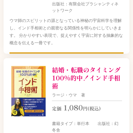
出版社：有限会社プラシャンティネ
ットワーク
ウマ師のスピリットの源となっている神秘の宇宙科学を理解
し、インド手相術との親密なる関係性を明らかにしていきま
す。 分かりやすい表現で、捉えやすく宇宙に対する抽象的な
概念を伝える一冊です。
結婚・転職のタイミング
100%的中！インド手相
術
ラージ・ウマ 著
1,080
定価
円(税込)
書籍タイプ：単行本 出版社：幻
冬舎