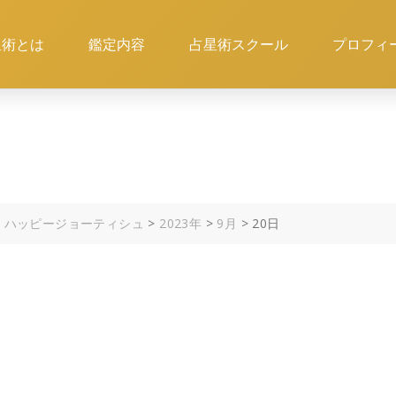
星術とは
鑑定内容
占星術スクール
プロフィ
 ハッピージョーティシュ
>
2023年
>
9月
>
20日